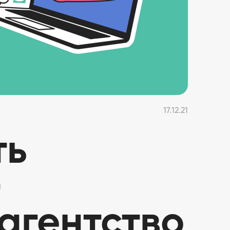
17.12.21
ть
-
агентство